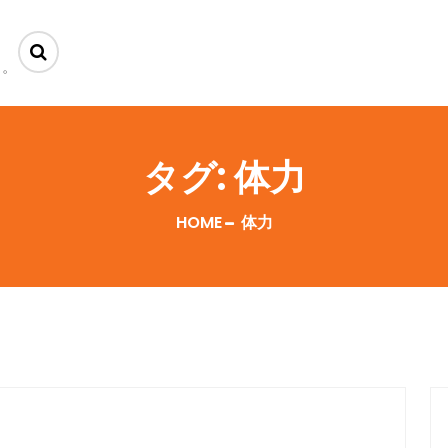
ー。
タグ:
体力
HOME
体力